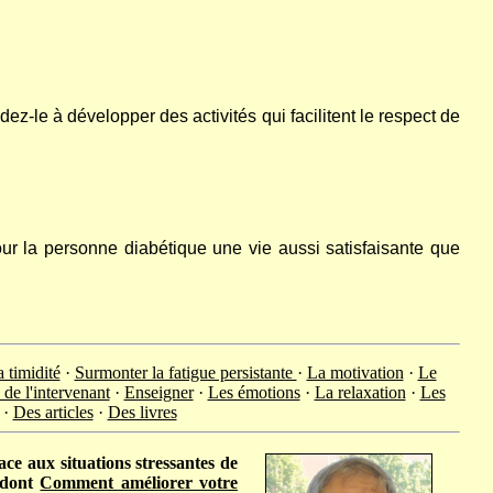
dez-le à développer des activités qui facilitent le respect de
our la personne diabétique une vie aussi satisfaisante que
 timidité
·
Surmonter la fatigue persistante
·
La motivation
·
Le
de l'intervenant
·
Enseigner
·
Les émotions
·
La relaxation
·
Les
·
Des articles
·
Des livres
ace aux situations stressantes de
s dont
Comment améliorer votre