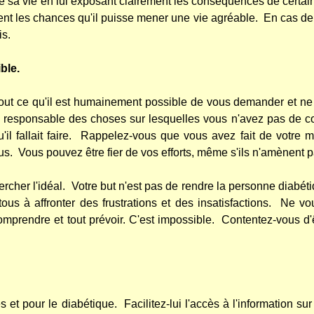
de sa vie en lui exposant clairement les conséquences de certai
tent les chances qu'il puisse mener une vie agréable.
En cas de 
is.
ble.
out ce qu'il est humainement possible de vous demander et ne 
responsable des choses sur lesquelles vous n'avez pas de co
 fallait faire.
Rappelez-vous que vous avez fait de votre m
us.
Vous pouvez être fier de vos efforts, même s'ils n'amènent p
rcher l'idéal.
Votre but n'est pas de rendre la personne diabét
s à affronter des frustrations et des insatisfactions.
Ne vou
mprendre et tout prévoir. C'est impossible.
Contentez-vous d'
s et pour le diabétique.
Facilitez-lui l'accès à l'information su