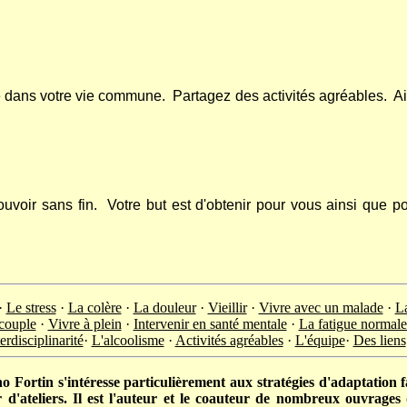
 dans votre vie commune.
Partagez des activités agréables.
Ai
uvoir sans fin.
Votre but est d'obtenir pour vous ainsi que p
·
Le stress
·
La colère
·
La douleur
·
Vieillir
·
Vivre avec un malade
·
La
 couple
·
Vivre à plein
·
Intervenir en santé mentale
·
La fatigue normale 
erdisciplinarité
·
L'alcoolisme
·
Activités agréables
·
L'équipe
·
Des liens
 Fortin s'intéresse particulièrement aux stratégies d'adaptation f
r d'ateliers. Il est l'auteur et le coauteur de nombreux ouvrage