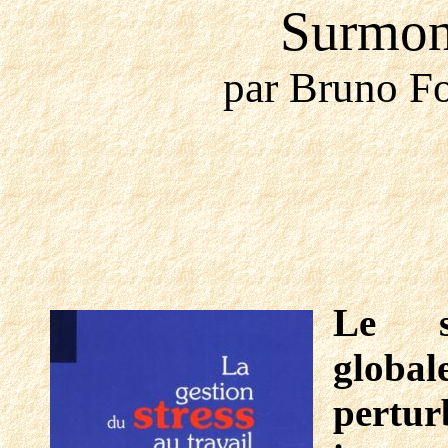
Surmont
par Bruno Fo
Le s
glo
pertu